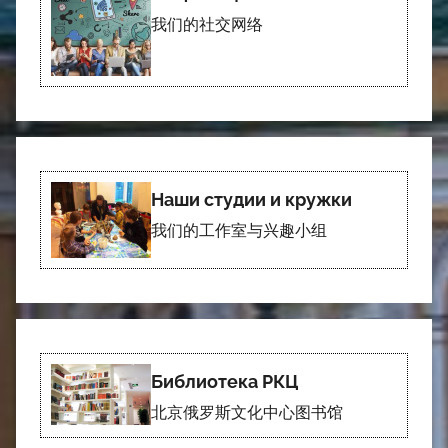
我们的社交网络
Наши студии и кружки
我们的工作室与兴趣小组
Библиотека РКЦ
北京俄罗斯文化中心图书馆