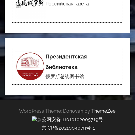
Российская газета
Президентская
библиотека
俄罗斯总统图书馆
WordPress Theme: Donovan by
ThemeZee
.
京公网安备 11010102005719号
京ICP备2021004079号-1