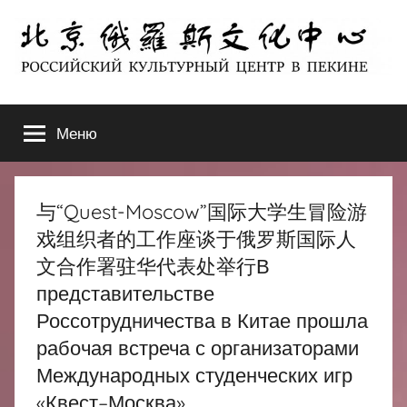
Перейти
к
содержимому
北
РОССИЙСКИЙ
КУЛЬТУРНЫЙ
Меню
京
ЦЕНТР
В
ПЕКИНЕ
俄
与“Quest-Moscow”国际大学生冒险游
罗
戏组织者的工作座谈于俄罗斯国际人
文合作署驻华代表处举行В
斯
представительстве
Россотрудничества в Китае прошла
文
рабочая встреча с организаторами
化
Международных студенческих игр
«Квест–Москва»