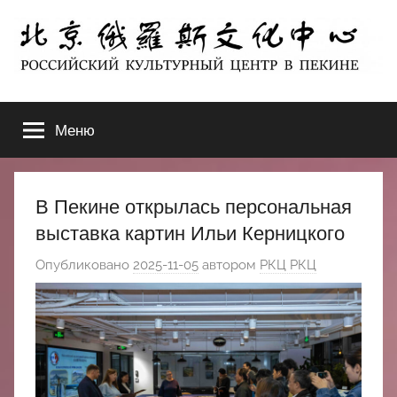
Перейти
к
содержимому
北
РОССИЙСКИЙ
КУЛЬТУРНЫЙ
Меню
京
ЦЕНТР
В
ПЕКИНЕ
俄
В Пекине открылась персональная
罗
выставка картин Ильи Керницкого
Опубликовано
2025-11-05
автором
РКЦ РКЦ
斯
文
化