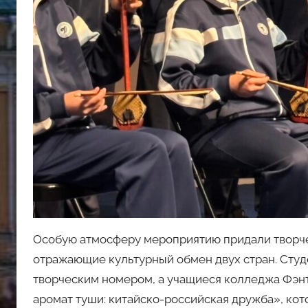
Особую атмосферу мероприятию придали творче
отражающие культурный обмен двух стран. Сту
творческим номером, а учащиеся колледжа Фэн
аромат туши: китайско-российская дружба», ко