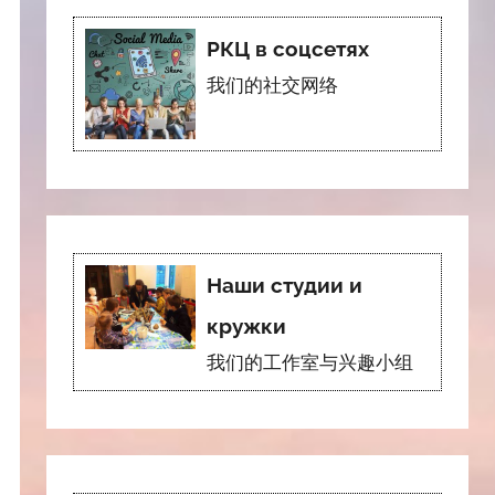
РКЦ в соцсетях
我们的社交网络
Наши студии и
кружки
我们的工作室与兴趣小组