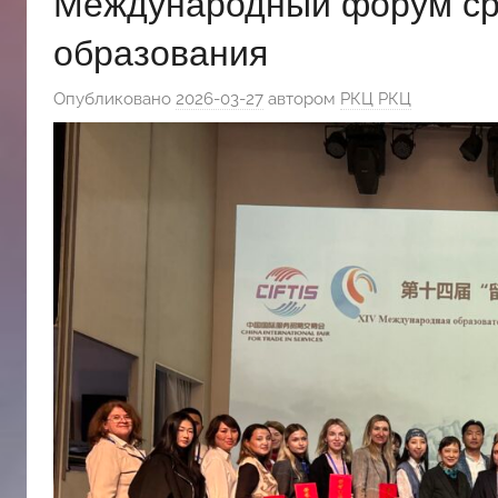
Международный форум ср
斯
образования
文
Опубликовано
2026-03-27
автором
РКЦ РКЦ
化
中
心