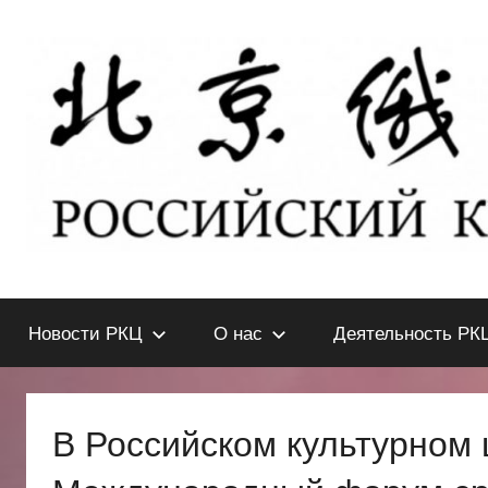
Перейти
к
содержимому
北
РОССИЙСКИЙ
КУЛЬТУРНЫЙ
Новости РКЦ
О нас
Деятельность РК
ЦЕНТР
京
В
ПЕКИНЕ
俄
В Российском культурном 
罗