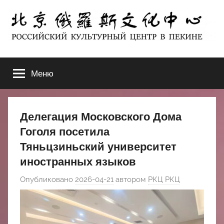
Перейти
к
содержимому
北
РОССИЙСКИЙ
КУЛЬТУРНЫЙ
Меню
京
ЦЕНТР
В
ПЕКИНЕ
俄
Делегация Московского Дома
罗
Гоголя посетила
Тяньцзиньский университет
斯
иностранных языков
文
Опубликовано
2026-04-21
автором
РКЦ РКЦ
化