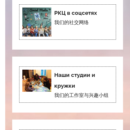
РКЦ в соцсетях
我们的社交网络
Наши студии и
кружки
我们的工作室与兴趣小组