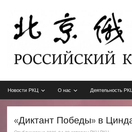
Перейти
к
содержимому
北
РОССИЙСКИЙ
КУЛЬТУРНЫЙ
Новости РКЦ
О нас
Деятельность РК
ЦЕНТР
京
В
ПЕКИНЕ
俄
«Диктант Победы» в Цинд
罗