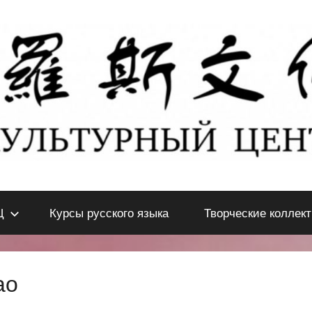
Ц
Курсы русского языка
Творческие коллек
ао