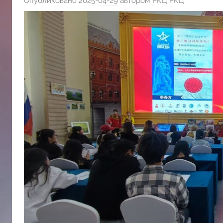
Опубликовано
2025-04-29
автором
РКЦ РКЦ
斯
文
化
中
心