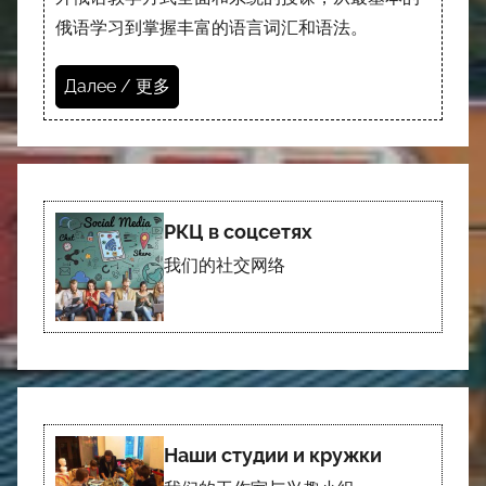
俄语学习到掌握丰富的语言词汇和语法。
Далее / 更多
РКЦ в соцсетях
我们的社交网络
Наши студии и кружки