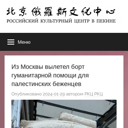
Перейти
к
содержимому
北
РОССИЙСКИЙ
КУЛЬТУРНЫЙ
Меню
京
ЦЕНТР
В
ПЕКИНЕ
俄
Из Москвы вылетел борт
罗
гуманитарной помощи для
палестинских беженцев
斯
Опубликовано
2024-01-29
автором
РКЦ РКЦ
文
化