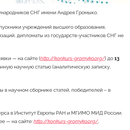
ународников СНГ имени Андрея Громыко.
выпускники учреждений высшего образования,
заций, дипломаты из государств-участников СНГ не
явки — на сайте (
http://konkurs-gromyko.org/
) до
13
ную научную статью (аналитическую записку,
 в научном сборнике статей, победителей – в
курса в Институт Европы РАН и МГИМО МИД России.
ее — на сайте:
http://konkurs-gromyko.org/
.