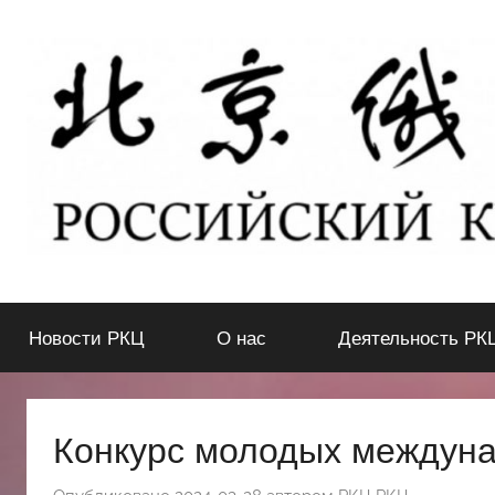
Перейти
к
содержимому
北
РОССИЙСКИЙ
КУЛЬТУРНЫЙ
Новости РКЦ
О нас
Деятельность РК
ЦЕНТР
京
В
ПЕКИНЕ
俄
Конкурс молодых междун
罗