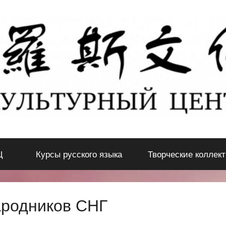
Ц
Курсы русского языка
Творческие коллек
ародников СНГ