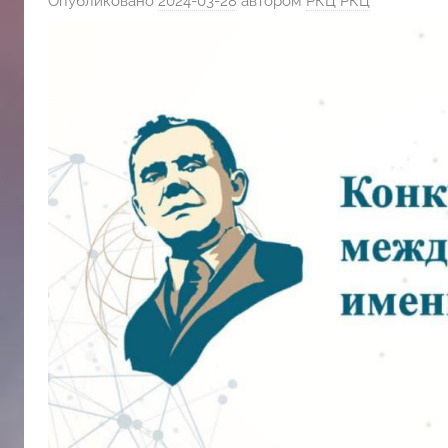
Опубликовано
2024-03-28
автором
РКЦ РКЦ
斯
文
化
中
心