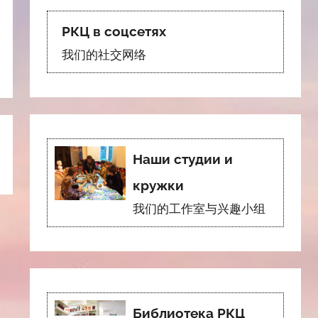
РКЦ в соцсетях
我们的社交网络
Наши студии и
кружки
我们的工作室与兴趣小组
Библиотека РКЦ