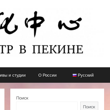
тивы и студии
О России
Русский
Поиск
Поиск