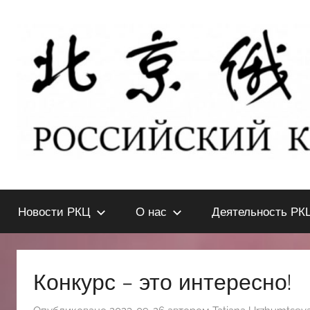
Перейти
к
содержимому
北
РОССИЙСКИЙ
КУЛЬТУРНЫЙ
Новости РКЦ
О нас
Деятельность РК
ЦЕНТР
京
В
ПЕКИНЕ
俄
Конкурс – это интересно!
罗