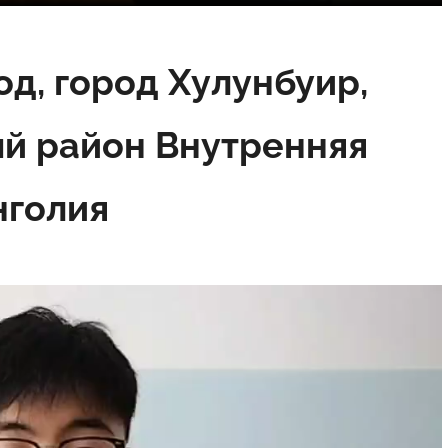
од, город Хулунбуир,
й район Внутренняя
голия