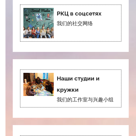
РКЦ в соцсетях
我们的社交网络
Наши студии и
кружки
我们的工作室与兴趣小组