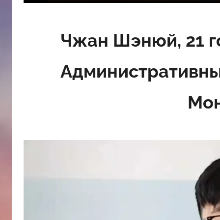
Чжан Шэнюй, 21 г
Административны
Мон