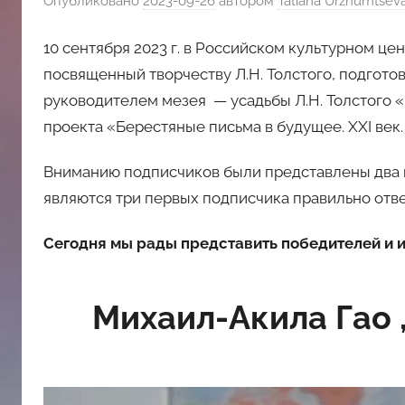
Опубликовано
2023-09-26
автором
Tatiana Urzhumtsev
斯
10 сентября 2023 г. в Российском культурном це
посвященный творчеству Л.Н. Толстого, подгот
文
руководителем мезея — усадьбы Л.Н. Толстого 
проекта «Берестяные письма в будущее. XXI век
化
Вниманию подписчиков были представлены два 
中
являются три первых подписчика правильно отв
心
Сегодня мы рады представить победителей и и
Михаил-Акила Гао ,