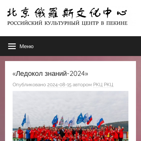
Перейти
к
содержимому
北
РОССИЙСКИЙ
КУЛЬТУРНЫЙ
Меню
京
ЦЕНТР
В
ПЕКИНЕ
俄
«Ледокол знаний-2024»
罗
Опубликовано
2024-08-15
автором
РКЦ РКЦ
斯
文
化