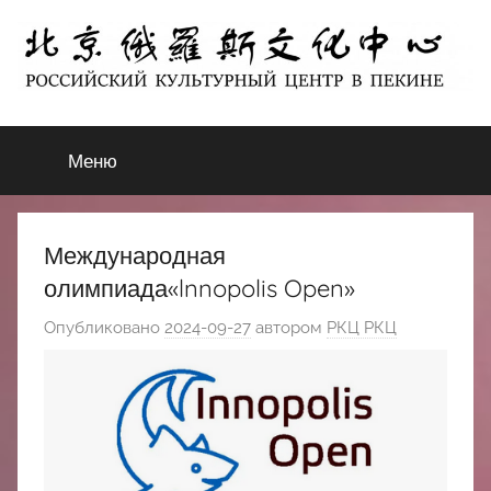
Перейти
к
содержимому
北
РОССИЙСКИЙ
КУЛЬТУРНЫЙ
Меню
京
ЦЕНТР
В
ПЕКИНЕ
俄
Международная
罗
олимпиада«lnnopolis Open»
Опубликовано
2024-09-27
автором
РКЦ РКЦ
斯
文
化