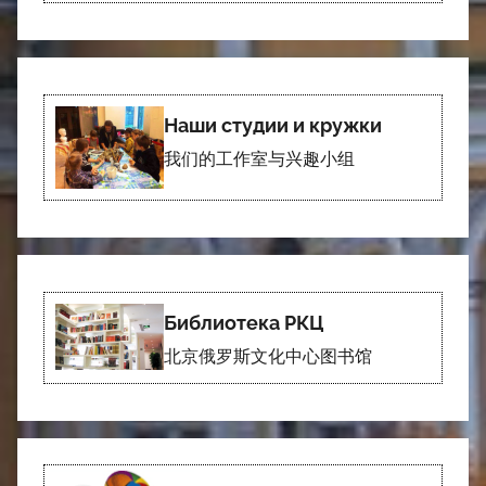
Наши студии и кружки
我们的工作室与兴趣小组
Библиотека РКЦ
北京俄罗斯文化中心图书馆