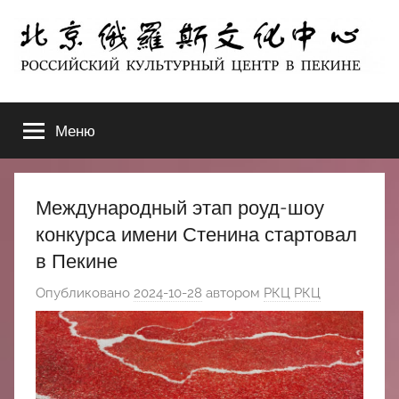
Перейти
к
содержимому
北
РОССИЙСКИЙ
КУЛЬТУРНЫЙ
Меню
京
ЦЕНТР
В
ПЕКИНЕ
俄
Международный этап роуд-шоу
罗
конкурса имени Стенина стартовал
в Пекине
斯
Опубликовано
2024-10-28
автором
РКЦ РКЦ
文
化