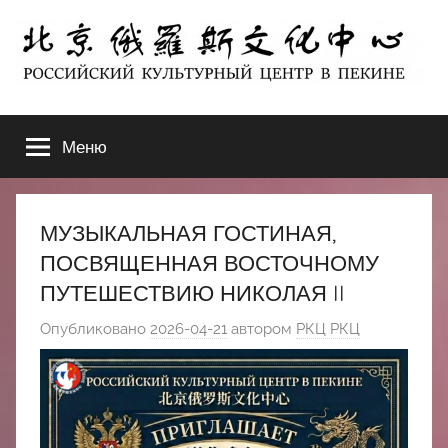
Перейти
к
содержимому
北
РОССИЙСКИЙ
КУЛЬТУРНЫЙ
Меню
京
ЦЕНТР
В
ПЕКИНЕ
俄
МУЗЫКАЛЬНАЯ ГОСТИНАЯ,
罗
ПОСВЯЩЕННАЯ ВОСТОЧНОМУ
ПУТЕШЕСТВИЮ НИКОЛАЯ II
斯
Опубликовано
2026-04-21
автором
РКЦ РКЦ
文
化