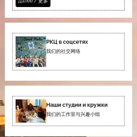
Далее / 更多
РКЦ в соцсетях
我们的社交网络
Наши студии и кружки
我们的工作室与兴趣小组