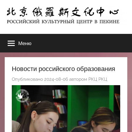
Перейти
к
содержимому
北
РОССИЙСКИЙ
КУЛЬТУРНЫЙ
Меню
京
ЦЕНТР
В
ПЕКИНЕ
俄
Новости российского образования
罗
Опубликовано
2024-08-06
автором
РКЦ РКЦ
斯
文
化