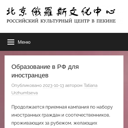
Перейти
к
содержимому
北
РОССИЙСКИЙ
КУЛЬТУРНЫЙ
Меню
京
ЦЕНТР
В
ПЕКИНЕ
俄
Образование в РФ для
罗
иностранцев
Опубликовано
2023-10-13
автором
Tatiana
斯
Urzhumtseva
文
Продолжается приемная кампания по набору
化
иностранных граждан и соотечественников,
проживающих за рубежом, желающих