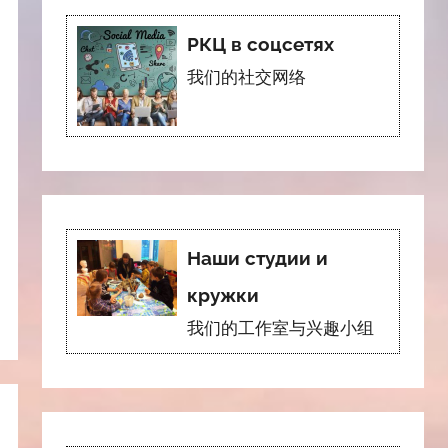
РКЦ в соцсетях
我们的社交网络
Наши студии и
кружки
我们的工作室与兴趣小组