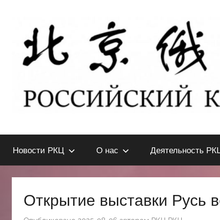
Перейти
к
содержимому
北
РОССИЙСКИЙ
КУЛЬТУРНЫЙ
Новости РКЦ
О нас
Деятельность РК
ЦЕНТР
京
В
ПЕКИНЕ
俄
Открытие выставки Русь 
罗