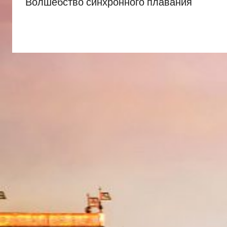
Волшебство синхронного плавания
записям