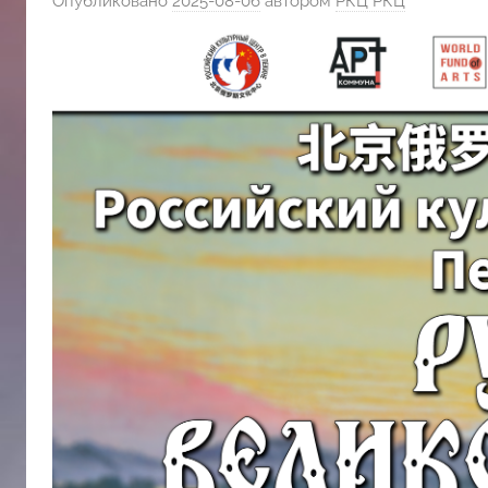
Опубликовано
2025-08-06
автором
РКЦ РКЦ
斯
文
化
中
心