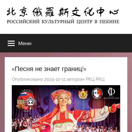
Перейти
к
содержимому
北
РОССИЙСКИЙ
КУЛЬТУРНЫЙ
Меню
京
ЦЕНТР
В
ПЕКИНЕ
俄
«Песня не знает границ!»
罗
Опубликовано
2024-10-11
автором
РКЦ РКЦ
斯
文
化