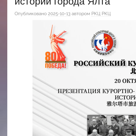
истории города Ялта
斯
Опубликовано
2025-10-13
автором
РКЦ РКЦ
文
化
中
心