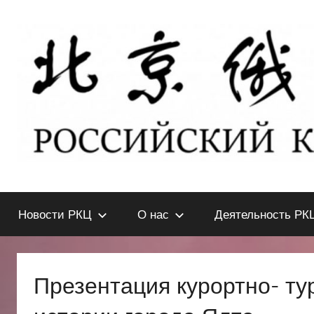
Перейти
к
содержимому
北
РОССИЙСКИЙ
КУЛЬТУРНЫЙ
Новости РКЦ
О нас
Деятельность РК
ЦЕНТР
京
В
ПЕКИНЕ
俄
Презентация курортно- ту
罗