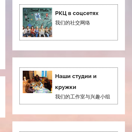
РКЦ в соцсетях
我们的社交网络
Наши студии и
кружки
我们的工作室与兴趣小组