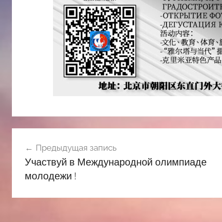
Навигация
Предыдущая запись
по
Участвуй в Международной олимпиаде
записям
молодежи !