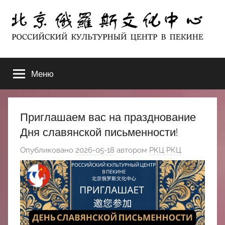
Перейти
к
содержимому
北
РОССИЙСКИЙ
КУЛЬТУРНЫЙ
Меню
京
ЦЕНТР
В
ПЕКИНЕ
俄
Приглашаем вас на празднование
罗
Дня славянской письменности!
Опубликовано
2026-05-18
автором
РКЦ РКЦ
斯
文
化