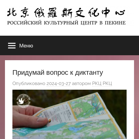
Перейти
к
содержимому
北
РОССИЙСКИЙ
КУЛЬТУРНЫЙ
Меню
京
ЦЕНТР
В
ПЕКИНЕ
俄
Придумай вопрос к диктанту
罗
Опубликовано
2024-03-27
автором
РКЦ РКЦ
斯
文
化