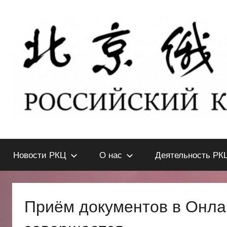
Перейти
к
содержимому
北
РОССИЙСКИЙ
КУЛЬТУРНЫЙ
Новости РКЦ
О нас
Деятельность РК
ЦЕНТР
京
В
ПЕКИНЕ
俄
Приём документов в Онл
罗