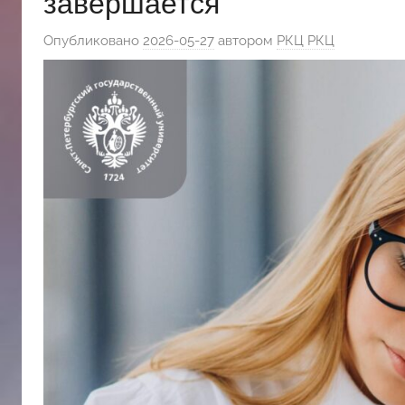
завершается
斯
Опубликовано
2026-05-27
автором
РКЦ РКЦ
文
化
中
心