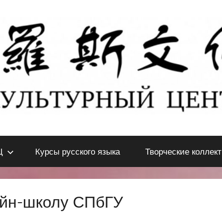
Ц
Курсы русского языка
Творческие коллек
айн-школу СПбГУ