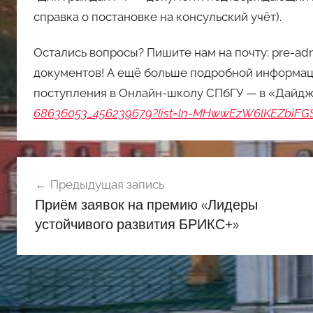
справка о постановке на консульский учёт).
Остались вопросы? Пишите нам на почту: pre-ad
документов! А ещё больше подробной информац
поступления в Онлайн-школу СПбГУ — в «Дайдж
68636053_456239679?list=ln-MHwwEzW6lKEZbiFG
Навигация
Предыдущая запись
по
Приём заявок на премию «Лидеры
записям
устойчивого развития БРИКС+»