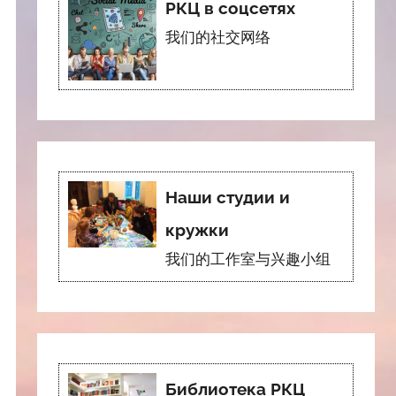
РКЦ в соцсетях
我们的社交网络
Наши студии и
кружки
我们的工作室与兴趣小组
Библиотека РКЦ