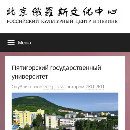
Перейти
к
содержимому
北
РОССИЙСКИЙ
КУЛЬТУРНЫЙ
Меню
京
ЦЕНТР
В
ПЕКИНЕ
俄
Пятигорский государственный
罗
университет
Опубликовано
2024-10-22
автором
РКЦ РКЦ
斯
文
化