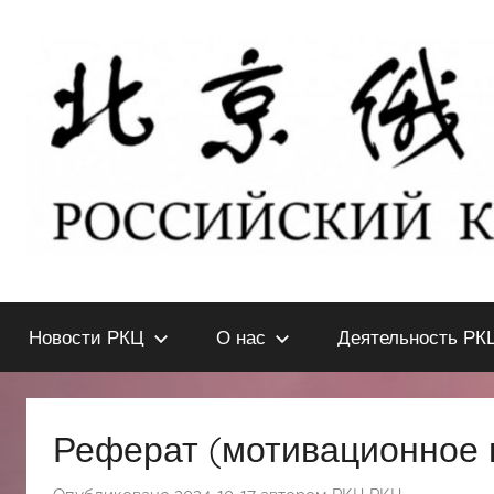
Перейти
к
содержимому
北
РОССИЙСКИЙ
КУЛЬТУРНЫЙ
Новости РКЦ
О нас
Деятельность РК
ЦЕНТР
京
В
ПЕКИНЕ
俄
Реферат (мотивационное 
罗