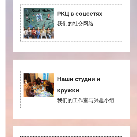
РКЦ в соцсетях
我们的社交网络
Наши студии и
кружки
我们的工作室与兴趣小组