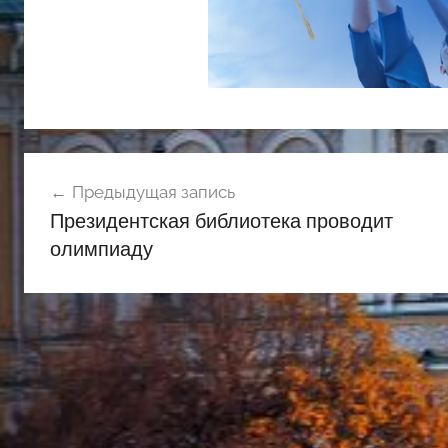
Навигация
Предыдущая запись
по
Президентская библиотека проводит
записям
олимпиаду