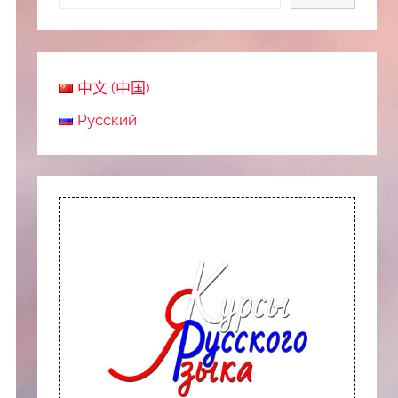
中文 (中国)
Русский