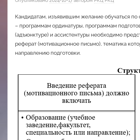
Опубликовано
2024-10-17
автором
РКЦ РКЦ
斯
Кандидатам, изъявившим желание обучаться по
– программам ординатуры, программам подготов
文
(адъюнктуре) и ассистентуры необходимо предст
реферат (мотивационное письмо), тематика кот
化
направлению подготовки.
中
心