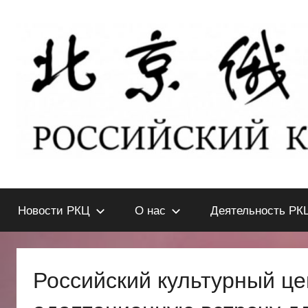
Перейти
к
содержимому
北
РОССИЙСКИЙ
КУЛЬТУРНЫЙ
Новости РКЦ
О нас
Деятельность РК
ЦЕНТР
京
В
ПЕКИНЕ
俄
Российский культурный це
罗