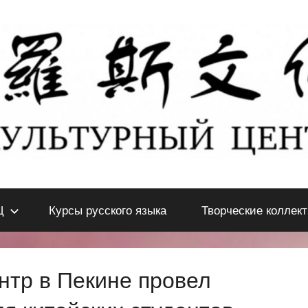
Ц
Курсы русского языка
Творческие коллек
нтр в Пекине провел