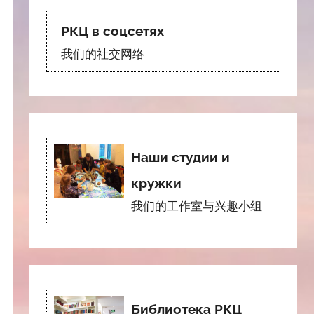
РКЦ в соцсетях
我们的社交网络
Наши студии и
кружки
我们的工作室与兴趣小组
Библиотека РКЦ