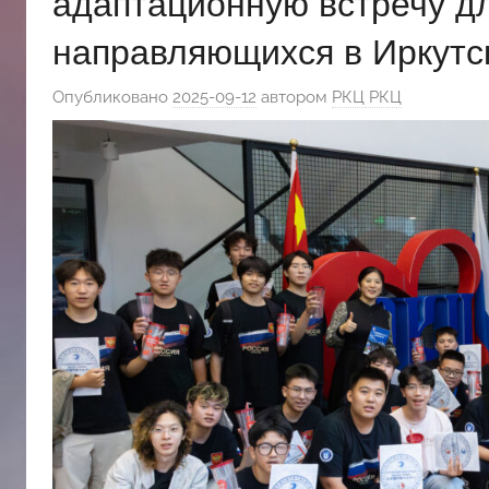
адаптационную встречу дл
斯
направляющихся в Иркутс
文
Опубликовано
2025-09-12
автором
РКЦ РКЦ
化
中
心