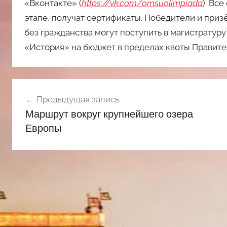
«Вконтакте» (
https://vk.com/omsuolimpiada
). Вс
этапе, получат сертификаты. Победители и при
без гражданства могут поступить в магистратур
«История» на бюджет в пределах квоты Правите
Навигация
Предыдущая запись
по
Маршрут вокруг крупнейшего озера
записям
Европы