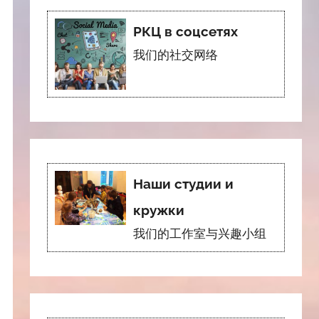
РКЦ в соцсетях
我们的社交网络
Наши студии и
кружки
我们的工作室与兴趣小组