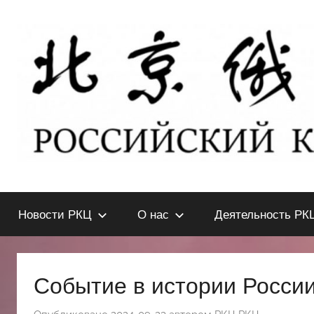
Перейти
к
содержимому
北
РОССИЙСКИЙ
КУЛЬТУРНЫЙ
Новости РКЦ
О нас
Деятельность РК
ЦЕНТР
京
В
ПЕКИНЕ
俄
Событие в истории Росси
罗