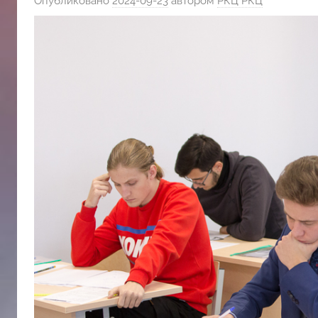
Опубликовано
2024-09-23
автором
РКЦ РКЦ
斯
文
化
中
心