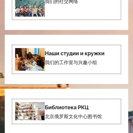
我们的社交网络
Наши студии и кружки
我们的工作室与兴趣小组
Библиотека РКЦ
北京俄罗斯文化中心图书馆