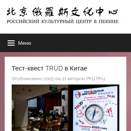
Перейти
к
содержимому
北
РОССИЙСКИЙ
КУЛЬТУРНЫЙ
Меню
京
ЦЕНТР
В
ПЕКИНЕ
俄
Тест-квест TRUD в Китае
罗
Опубликовано
2025-04-21
автором
РКЦ РКЦ
斯
文
化