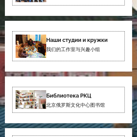
Наши студии и кружки
我们的工作室与兴趣小组
Библиотека РКЦ
北京俄罗斯文化中心图书馆