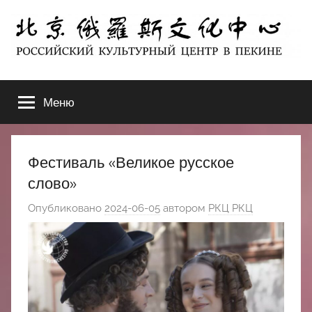
Перейти
к
содержимому
北
РОССИЙСКИЙ
КУЛЬТУРНЫЙ
Меню
京
ЦЕНТР
В
ПЕКИНЕ
俄
Фестиваль «Великое русское
罗
слово»
Опубликовано
2024-06-05
автором
РКЦ РКЦ
斯
文
化