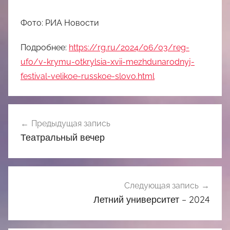
Фото: РИА Новости
Подробнее:
https://rg.ru/2024/06/03/reg-
ufo/v-krymu-otkrylsia-xvii-mezhdunarodnyj-
festival-velikoe-russkoe-slovo.html
Навигация
Предыдущая запись
по
Театральный вечер
записям
Следующая запись
Летний университет – 2024