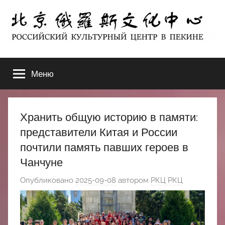
Перейти
к
содержимому
北
РОССИЙСКИЙ
КУЛЬТУРНЫЙ
Меню
京
ЦЕНТР
В
ПЕКИНЕ
俄
Хранить общую историю в памяти:
罗
представители Китая и России
почтили память павших героев в
斯
Чанчуне
文
Опубликовано
2025-09-08
автором
РКЦ РКЦ
化