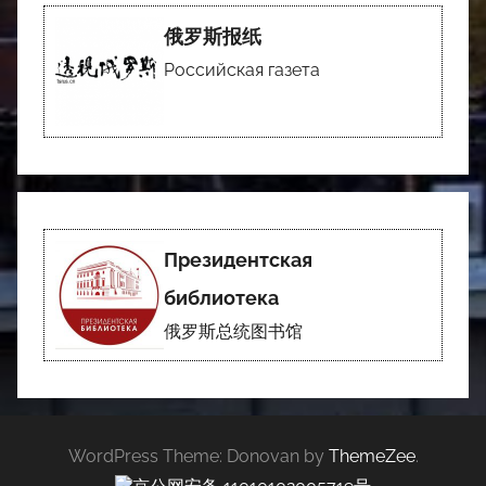
俄罗斯报纸
Российская газета
Президентская
библиотека
俄罗斯总统图书馆
WordPress Theme: Donovan by
ThemeZee
.