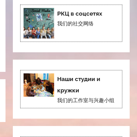
РКЦ в соцсетях
我们的社交网络
Наши студии и
кружки
我们的工作室与兴趣小组