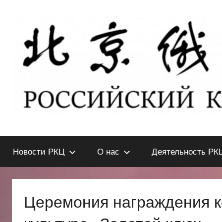
Перейти
к
содержимому
北
РОССИЙСКИЙ
КУЛЬТУРНЫЙ
Новости РКЦ
О нас
Деятельность РК
ЦЕНТР
京
В
ПЕКИНЕ
俄
Церемония награждения ко
罗