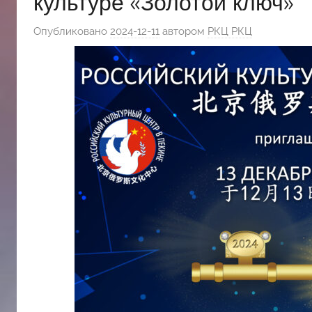
культуре «Золотой ключ»
斯
Опубликовано
2024-12-11
автором
РКЦ РКЦ
文
化
中
心