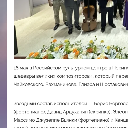
18 мая в Российском культурном центре в Пеки
шедевры великих композиторов», который перен
Чайковского, Рахманинова, Глиэра и Шостакович
Звездный состав исполнителей — Борис Борголот
(фортепиано), Давид Ардуханян (скрипка), Элеон
Массимо Джузеппе Бьянки (фортепиано) и Кенши