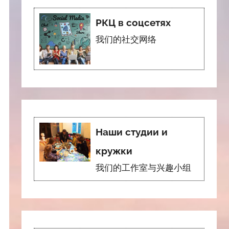
РКЦ в соцсетях
我们的社交网络
Наши студии и
кружки
我们的工作室与兴趣小组