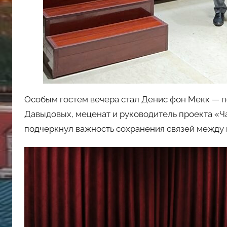
Особым гостем вечера стал Денис фон Мекк — п
Давыдовых, меценат и руководитель проекта «Ча
подчеркнул важность сохранения связей между к