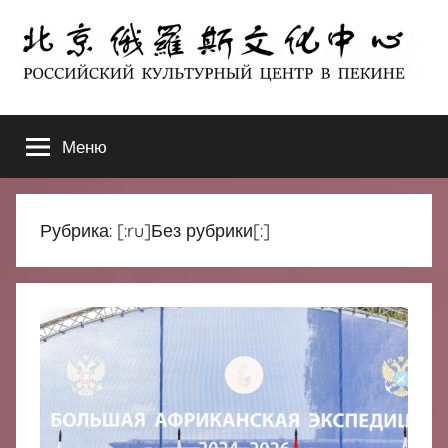
Перейти
к
содержимому
北
РОССИЙСКИЙ
КУЛЬТУРНЫЙ
Меню
京
ЦЕНТР
В
ПЕКИНЕ
俄
Рубрика:
[:ru]Без рубрики[:]
罗
斯
文
化