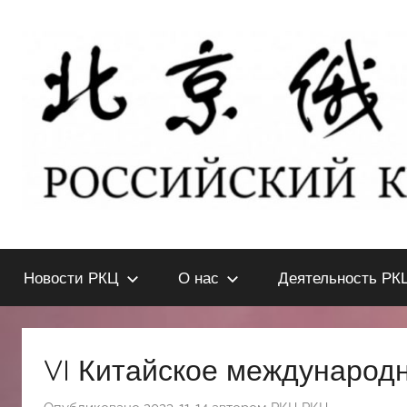
Перейти
к
содержимому
北
РОССИЙСКИЙ
КУЛЬТУРНЫЙ
Новости РКЦ
О нас
Деятельность РК
ЦЕНТР
京
В
ПЕКИНЕ
俄
VI Китайское междунаро
罗