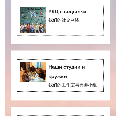
РКЦ в соцсетях
我们的社交网络
Наши студии и
кружки
我们的工作室与兴趣小组