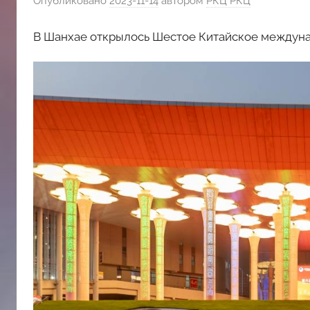
Опубликовано
2023-11-14
автором
РКЦ РКЦ
斯
В Шанхае открылось Шестое Китайское междун
文
化
中
心