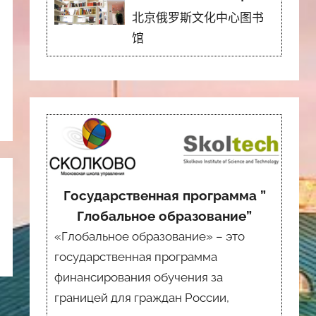
北京俄罗斯文化中心图书
馆
Государственная программа ”
Глобальное образование”
«Глобальное образование» – это
государственная программа
финансирования обучения за
границей для граждан России,