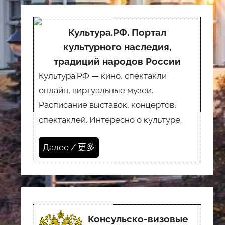
Культура.РФ. Портал
культурного наследия,
традиций народов России
Культура.РФ — кино, спектакли
онлайн, виртуальные музеи.
Расписание выставок, концертов,
спектаклей. Интересно о культуре.
Далее / 更多
Консульско-визовые