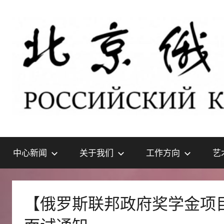
Skip
to
content
北
РОССИЙСКИЙ
КУЛЬТУРНЫЙ
中心新闻
关于我们
工作方向
艺
ЦЕНТР
京
В
ПЕКИНЕ
俄
【俄罗斯联邦政府奖学金项
罗