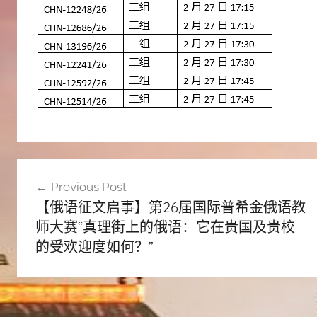
文
Previous Post
章
【俄语征文启事】第26届国际普希金俄语教
导
师大赛“真理街上的俄语：它在贵国及贵校
航
的受欢迎度如何？”