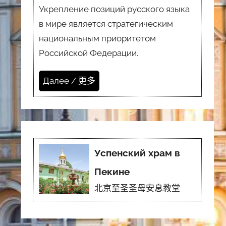
Укрепление позиций русского языка
в мире является стратегическим
национальным приоритетом
Российской Федерации.
Далее / 更多
Успенский храм в
Пекине
北京至圣圣母安息教堂