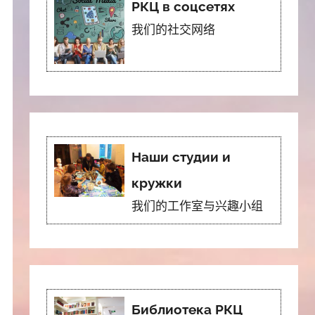
РКЦ в соцсетях
我们的社交网络
Наши студии и
кружки
我们的工作室与兴趣小组
Библиотека РКЦ