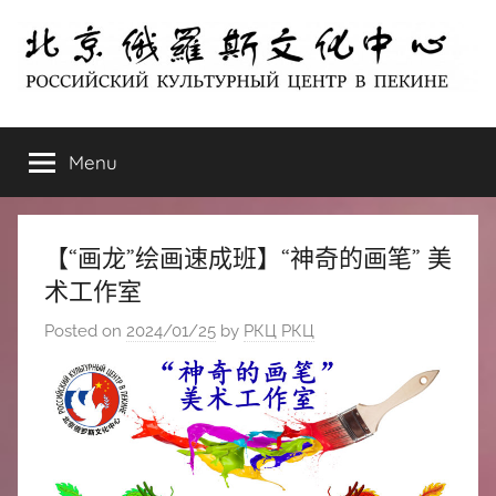
Skip
to
content
北
РОССИЙСКИЙ
КУЛЬТУРНЫЙ
Menu
京
ЦЕНТР
В
ПЕКИНЕ
俄
【“画龙”绘画速成班】“神奇的画笔” 美
罗
术工作室
Posted on
2024/01/25
by
РКЦ РКЦ
斯
文
化