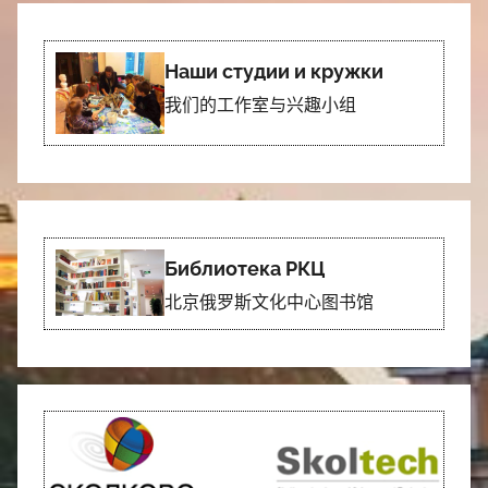
Наши студии и кружки
我们的工作室与兴趣小组
Библиотека РКЦ
北京俄罗斯文化中心图书馆