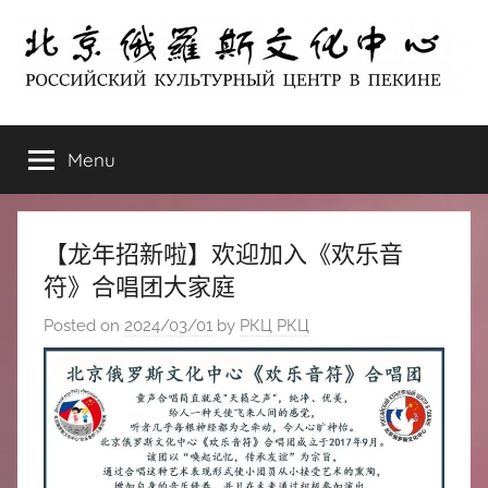
Skip
to
content
北
РОССИЙСКИЙ
КУЛЬТУРНЫЙ
Menu
京
ЦЕНТР
В
ПЕКИНЕ
俄
【龙年招新啦】欢迎加入《欢乐音
罗
符》合唱团大家庭
Posted on
2024/03/01
by
РКЦ РКЦ
斯
文
化