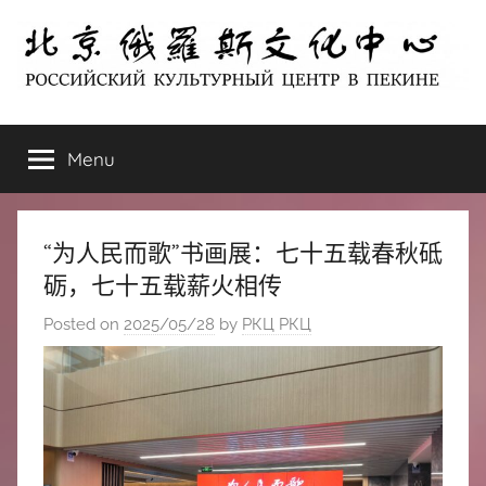
Skip
to
content
北
РОССИЙСКИЙ
КУЛЬТУРНЫЙ
Menu
京
ЦЕНТР
В
ПЕКИНЕ
俄
“为人民而歌”书画展：七十五载春秋砥
罗
砺，七十五载薪火相传
Posted on
2025/05/28
by
РКЦ РКЦ
斯
文
化