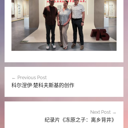
文
Previous Post
章
科尔涅伊·楚科夫斯基的创作
导
航
Next Post
纪录片《冻原之子：离乡背井》