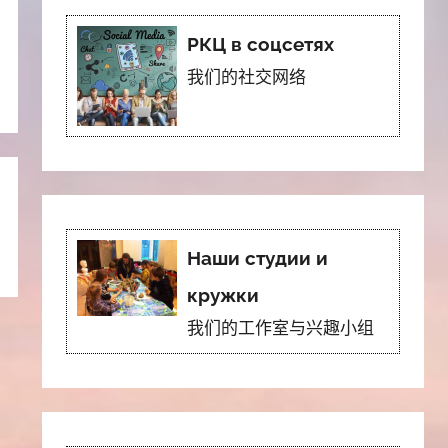
РКЦ в соцсетях
我们的社交网络
Наши студии и
кружки
我们的工作室与兴趣小组