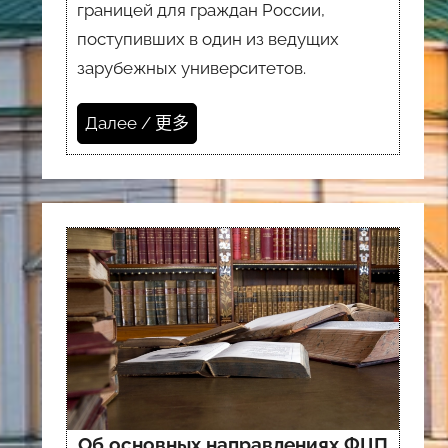
границей для граждан России,
поступивших в один из ведущих
зарубежных университетов.
Далее / 更多
Об основных направлениях ФЦП