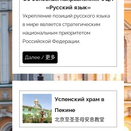
«Русский язык»
Укрепление позиций русского языка
в мире является стратегическим
национальным приоритетом
Российской Федерации.
Далее / 更多
Успенский храм в
Пекине
北京至圣圣母安息教堂