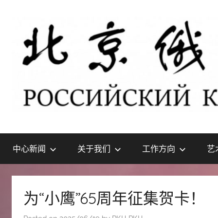
Skip
to
content
北
РОССИЙСКИЙ
КУЛЬТУРНЫЙ
中心新闻
关于我们
工作方向
艺
ЦЕНТР
京
В
ПЕКИНЕ
俄
为“小鹰”65周年征集贺卡！
罗