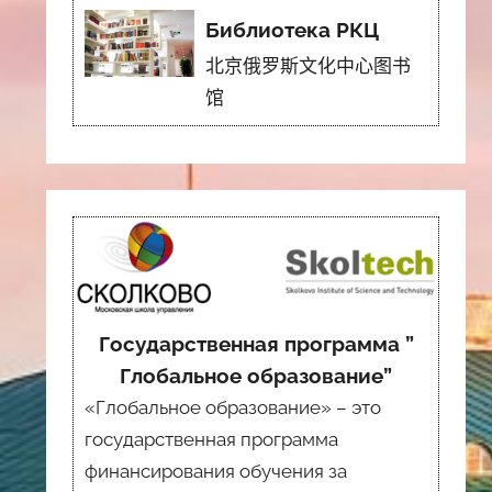
Библиотека РКЦ
北京俄罗斯文化中心图书
馆
Государственная программа ”
Глобальное образование”
«Глобальное образование» – это
государственная программа
финансирования обучения за