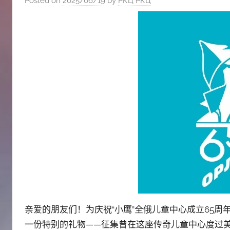
Posted on
2025/06/19
by
РКЦ РКЦ
斯
文
化
中
心
亲爱的朋友们！为庆祝“小鹰”全俄儿童中心成立65
一份特别的礼物——征集曾在这座传奇儿童中心度过