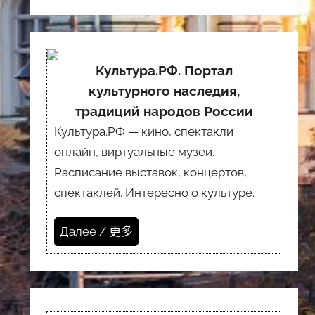
Культура.РФ. Портал
культурного наследия,
традиций народов России
Культура.РФ — кино, спектакли
онлайн, виртуальные музеи.
Расписание выставок, концертов,
спектаклей. Интересно о культуре.
Далее / 更多