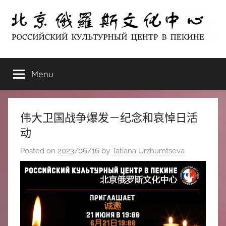
Skip
to
content
北
РОССИЙСКИЙ
КУЛЬТУРНЫЙ
Menu
京
ЦЕНТР
В
ПЕКИНЕ
俄
伟大卫国战争爆发－纪念和哀悼日活
罗
动
Posted on
2023/06/16
by
Tatiana Urzhumtseva
斯
文
化