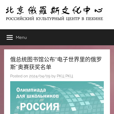
Skip
to
content
北
РОССИЙСКИЙ
КУЛЬТУРНЫЙ
Menu
京
ЦЕНТР
В
ПЕКИНЕ
俄
俄总统图书馆公布“电子世界里的俄罗
罗
斯”奥赛获奖名单
Posted on
2024/04/09
by
РКЦ РКЦ
斯
文
化