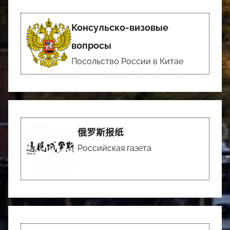
Консульско-визовые
вопросы
Посольство России в Китае
俄罗斯报纸
Российская газета