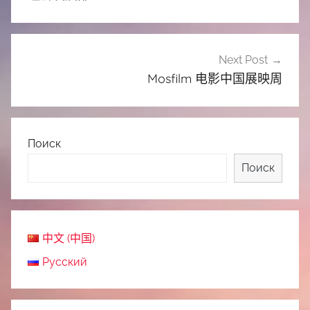
导
航
Next Post
Mosfilm 电影中国展映周
Поиск
Поиск
中文 (中国)
Русский