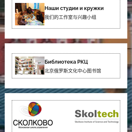
Наши студии и кружки
我们的工作室与兴趣小组
Библиотека РКЦ
北京俄罗斯文化中心图书馆