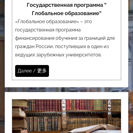
Государственная программа ”
Глобальное образование”
«Глобальное образование» – это
государственная программа
финансирования обучения за границей для
граждан России, поступивших в один из
ведущих зарубежных университетов.
Далее / 更多