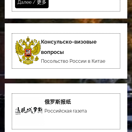
Далее / 更多
Консульско-визовые
вопросы
Посольство России в Китае
俄罗斯报纸
Российская газета