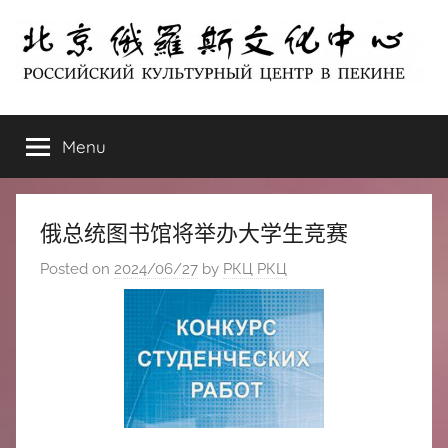
Skip
to
content
北
РОССИЙСКИЙ
КУЛЬТУРНЫЙ
Menu
京
ЦЕНТР
В
ПЕКИНЕ
俄
俄总统图书馆将举办大学生竞赛
罗
Posted on
2024/06/27
by
РКЦ РКЦ
斯
文
化