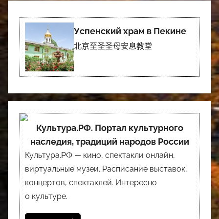
Успенский храм в Пекине
北京至圣圣母安息教堂
Культура.РФ. Портал культурного
наследия, традиций народов России
Культура.РФ — кино, спектакли онлайн,
виртуальные музеи. Расписание выставок,
концертов, спектаклей. Интересно
о культуре.