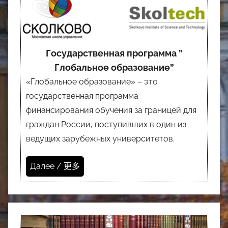
Государственная программа ”
Глобальное образование”
«Глобальное образование» – это
государственная программа
финансирования обучения за границей для
граждан России, поступивших в один из
ведущих зарубежных университетов.
Далее / 更多