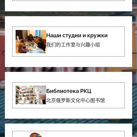
Наши студии и кружки
我们的工作室与兴趣小组
Библиотека РКЦ
北京俄罗斯文化中心图书馆