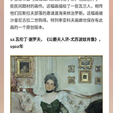
些民间题材的画作。这幅画描绘了一些瓦兰人，相传
他们应斯拉夫部落的邀请渡海来统治罗斯。这幅画被
沙皇尼古拉二世购得。特列季亚科夫画廊也保存有此
画的一个原创版本。
12.瓦伦丁·谢罗夫，《公爵夫人济•尤苏波娃肖像》，
1902年