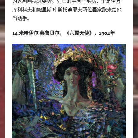
为这副画摆过姿势。列宾的手有些毛病，于是伊万·
库利科夫和鲍里斯·库斯托迪耶夫两位画家跑来给他
当助手。
14.米哈伊尔·弗鲁贝尔，《六翼天使》，1904年