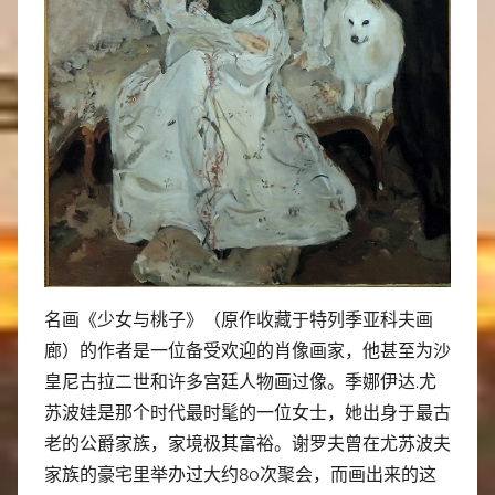
名画《少女与桃子》（原作收藏于特列季亚科夫画
廊）的作者是一位备受欢迎的肖像画家，他甚至为沙
皇尼古拉二世和许多宫廷人物画过像。季娜伊达.尤
苏波娃是那个时代最时髦的一位女士，她出身于最古
老的公爵家族，家境极其富裕。谢罗夫曾在尤苏波夫
家族的豪宅里举办过大约80次聚会，而画出来的这