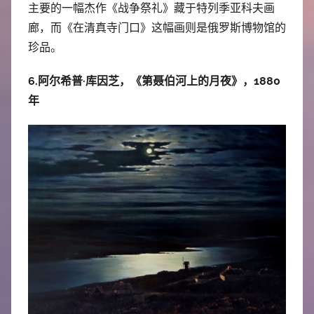
主要的一幅杰作《战争祭礼》藏于特列季亚科夫画
廊，而《在清真寺门口》这幅画则是俄罗斯博物馆的
珍品。
6.阿尔希普·库因芝，《第聂伯河上的月夜》，1880
年