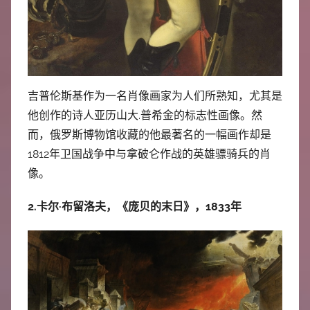
吉普伦斯基作为一名肖像画家为人们所熟知，尤其是
他创作的诗人亚历山大.普希金的标志性画像。然
而，俄罗斯博物馆收藏的他最著名的一幅画作却是
1812年卫国战争中与拿破仑作战的英雄骠骑兵的肖
像。
2.卡尔·布留洛夫，《庞贝的末日》，1833年