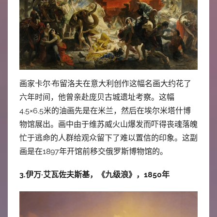
画家卡尔·布留洛夫在意大利创作这幅名画大约花了
六年时间，他曾亲赴庞贝古城遗址考察。这幅
4.5×6.5米的油画先是在米兰，然后在埃尔米塔什博
物馆展出。画中由于维苏威火山爆发而吓得丧魂落魄
忙于逃命的人群给观众留下了难以置信的印象。这副
画是在1897年开馆前移交俄罗斯博物馆的。
3.伊万·艾瓦佐夫斯基，《九级浪》，1850年