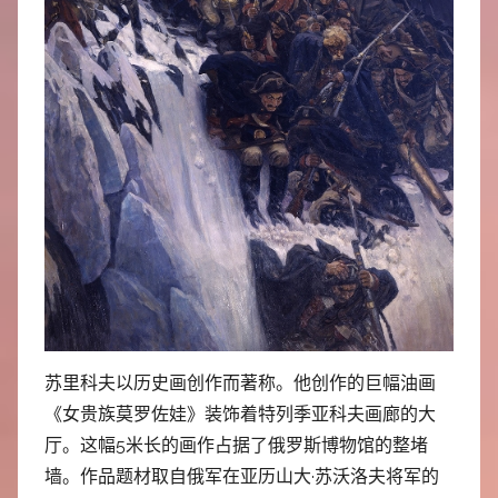
苏里科夫以历史画创作而著称。他创作的巨幅油画
《女贵族莫罗佐娃》装饰着特列季亚科夫画廊的大
厅。这幅5米长的画作占据了俄罗斯博物馆的整堵
墙。作品题材取自俄军在亚历山大·苏沃洛夫将军的