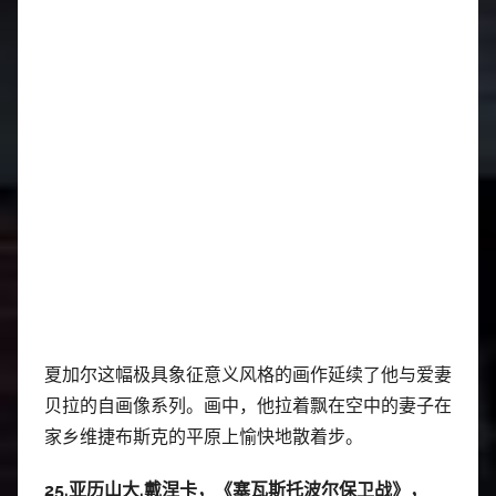
夏加尔这幅极具象征意义风格的画作延续了他与爱妻
贝拉的自画像系列。画中，他拉着飘在空中的妻子在
家乡维捷布斯克的平原上愉快地散着步。
25.亚历山大.戴涅卡，《塞瓦斯托波尔保卫战》，