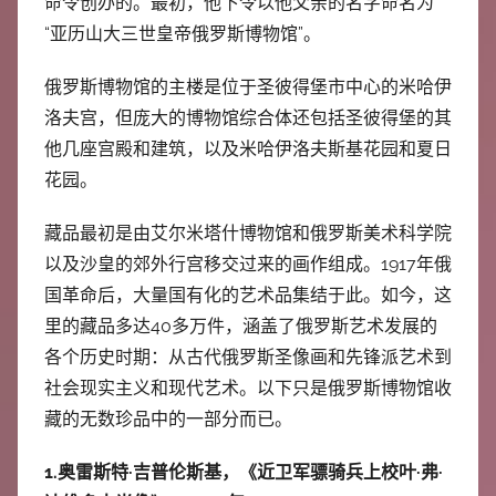
命令创办的。最初，他下令以他父亲的名字命名为
中
“亚历山大三世皇帝俄罗斯博物馆”。
心
俄罗斯博物馆的主楼是位于圣彼得堡市中心的米哈伊
洛夫宫，但庞大的博物馆综合体还包括圣彼得堡的其
他几座宫殿和建筑，以及米哈伊洛夫斯基花园和夏日
花园。
藏品最初是由艾尔米塔什博物馆和俄罗斯美术科学院
以及沙皇的郊外行宫移交过来的画作组成。1917年俄
国革命后，大量国有化的艺术品集结于此。如今，这
里的藏品多达40多万件，涵盖了俄罗斯艺术发展的
各个历史时期：从古代俄罗斯圣像画和先锋派艺术到
社会现实主义和现代艺术。以下只是俄罗斯博物馆收
藏的无数珍品中的一部分而已。
1.奥雷斯特·吉普伦斯基，《近卫军骠骑兵上校叶·弗·