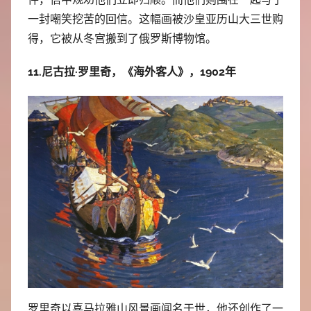
一封嘲笑挖苦的回信。这幅画被沙皇亚历山大三世购
得，它被从冬宫搬到了俄罗斯博物馆。
11.尼古拉·罗里奇，《海外客人》，1902年
罗里奇以喜马拉雅山风景画闻名于世，他还创作了一