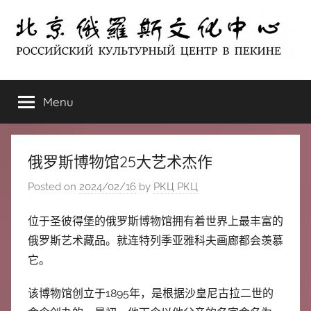
Skip
to
content
北
РОССИЙСКИЙ
КУЛЬТУРНЫЙ
Menu
京
ЦЕНТР
В
ПЕКИНЕ
俄
俄罗斯博物馆25大艺术杰作
罗
Posted on
2024/02/16
by
РКЦ РКЦ
斯
位于圣彼得堡的俄罗斯博物馆拥有着世界上最丰富的
俄罗斯艺术藏品。就连特列季亚雅科夫画廊都会羡慕
文
它。
化
该博物馆创立于1895年，是根据沙皇尼古拉二世的