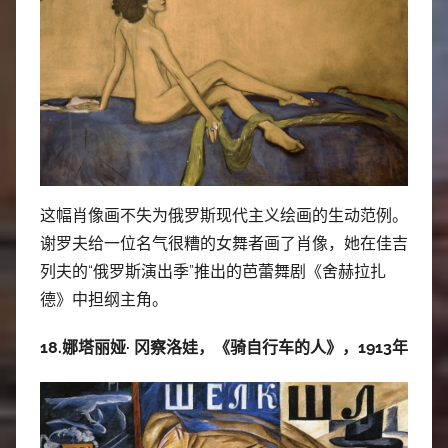
这幅肖像画不失为俄罗斯现代主义绘画的生动范例。
谢罗夫给一位名气很糟的女舞者画了肖像，她在佳吉
列夫的“俄罗斯演出季”推出的芭蕾舞剧《舍赫拉扎
德》中担纲主角。
18.娜塔丽娅· 冈察洛娃，《骑自行车的人》，1913年