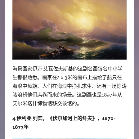
海景画家伊万·艾瓦佐夫斯基的这副名画每名中小学
生都很熟悉。画家在2 x 3米的画布上描绘了船只在
海浪中颠簸、人们在海浪中挣扎求生、还有一场惊涛
骇浪朝他们席卷而来的场景。这副画也是1897年从
艾尔米塔什博物馆移交该馆的。
4.伊利亚·列宾，《伏尔加河上的纤夫》，1870-
1873年