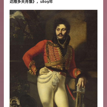
达维多夫肖像》，1809年