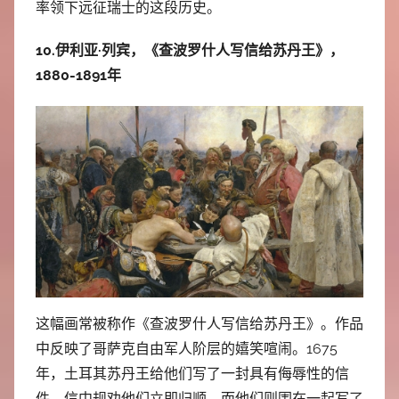
率领下远征瑞士的这段历史。
10.伊利亚·列宾，《查波罗什人写信给苏丹王》，
1880-1891年
这幅画常被称作《查波罗什人写信给苏丹王》。作品
中反映了哥萨克自由军人阶层的嬉笑喧闹。1675
年，土耳其苏丹王给他们写了一封具有侮辱性的信
件，信中规劝他们立即归顺。而他们则围在一起写了