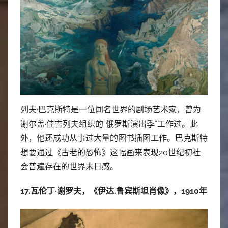
列夫·巴克斯特是一位闻名世界的剧场艺术家，曾为
谢尔盖·佳吉列夫组织的“俄罗斯演出季”工作过。此
外，他还成功从事过大量的图书插图工作。巴克斯特
想要通过《古老的恐怖》这幅画来表现20世纪初社
会普遍存在的世界末日感。
17.瓦伦丁·谢罗夫，《伊达.鲁宾斯坦肖像》，1910年