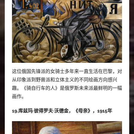
这位俄国先锋派的女骑士多年来一直生活在巴黎，对
从印象派到野兽派和立体主义的不同绘画方向感兴
趣。《骑自行车的人》是俄罗斯未来派最鲜明的一幅
画作。
19.库兹玛·彼得罗夫·沃德金，《母亲》，1915年