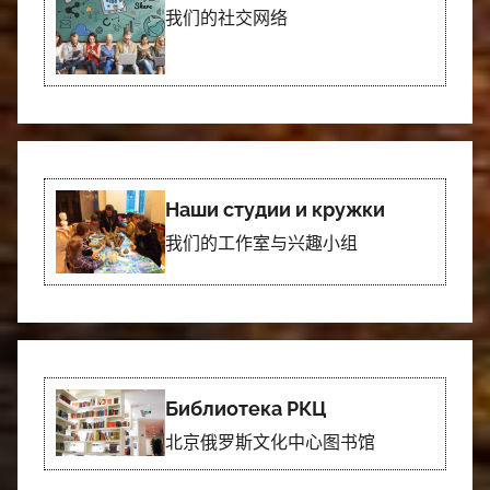
我们的社交网络
Наши студии и кружки
我们的工作室与兴趣小组
Библиотека РКЦ
北京俄罗斯文化中心图书馆