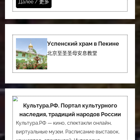
Далее / 更多
Успенский храм в Пекине
北京至圣圣母安息教堂
Культура.РФ. Портал культурного
наследия, традиций народов России
Культура.РФ — кино, спектакли онлайн,
виртуальные музеи. Расписание выставок,