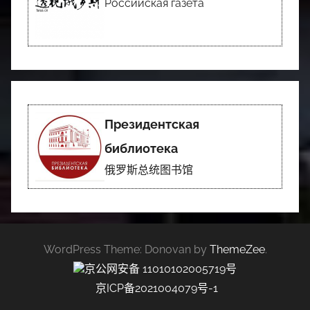
Российская газета
Президентская
библиотека
俄罗斯总统图书馆
WordPress Theme: Donovan by
ThemeZee
.
京公网安备 11010102005719号
京ICP备2021004079号-1