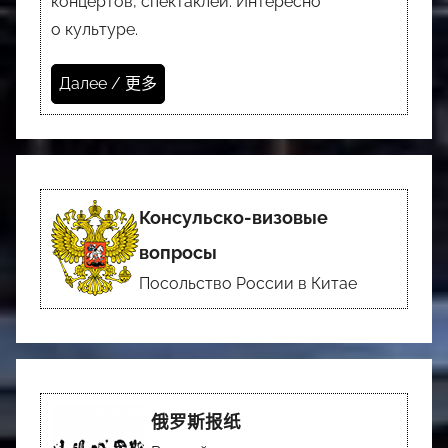
концертов, спектаклей. Интересно
о культуре.
Далее / 更多
Консульско-визовые
вопросы
Посольство России в Китае
俄罗斯报纸