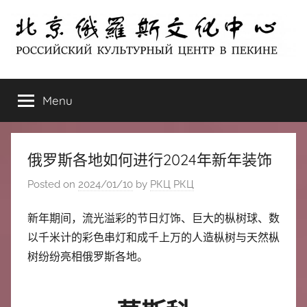
Skip
to
content
北
РОССИЙСКИЙ
КУЛЬТУРНЫЙ
Menu
京
ЦЕНТР
В
ПЕКИНЕ
俄
俄罗斯各地如何进行2024年新年装饰
罗
Posted on
2024/01/10
by
РКЦ РКЦ
斯
新年期间，流光溢彩的节日灯饰、巨大的枞树球、数
以千米计的彩色串灯和成千上万的人造枞树与天然枞
文
树纷纷亮相俄罗斯各地。
化