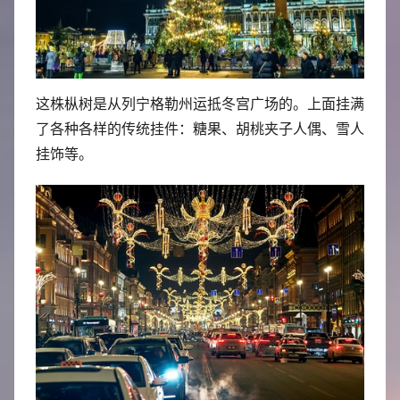
这株枞树是从列宁格勒州运抵冬宫广场的。上面挂满
了各种各样的传统挂件：糖果、胡桃夹子人偶、雪人
挂饰等。