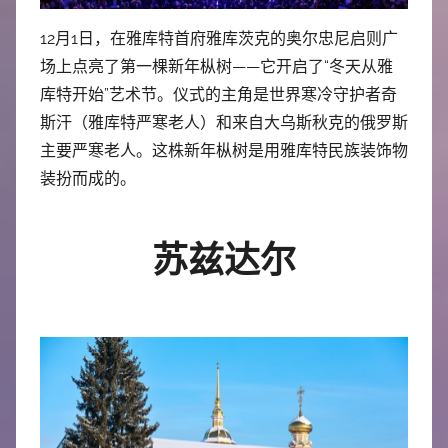
12月1日，在雅库特首府雅库茨克的奥尔忠尼启则广
场上点亮了第一棵新年枞树——它开启了“冬天从雅
库特开始”艺术节。仪式的主角是世界寒冷守护者奇
斯汗（雅库特严寒老人）和来自大乌斯秋克的俄罗斯
主要严寒老人。这株新年枞树是用雅库特民族装饰物
装扮而成的。
苏兹达尔