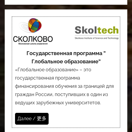
Государственная программа ”
Глобальное образование”
«Глобальное образование» – это
государственная программа
финансирования обучения за границей для
граждан России, поступивших в один из
ведущих зарубежных университетов.
Далее / 更多