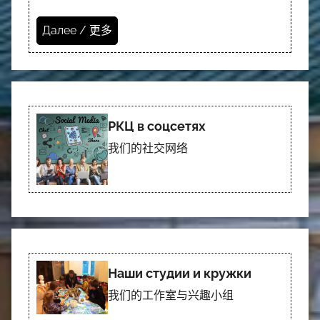
Далее / 更多
РКЦ в соцсетях
我们的社交网络
Наши студии и кружки
我们的工作室与兴趣小组