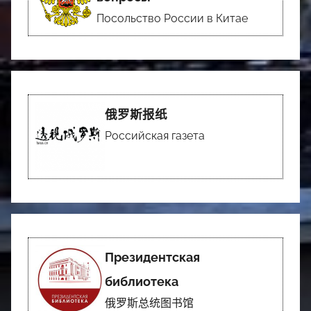
Посольство России в Китае
俄罗斯报纸
Российская газета
Президентская
библиотека
俄罗斯总统图书馆