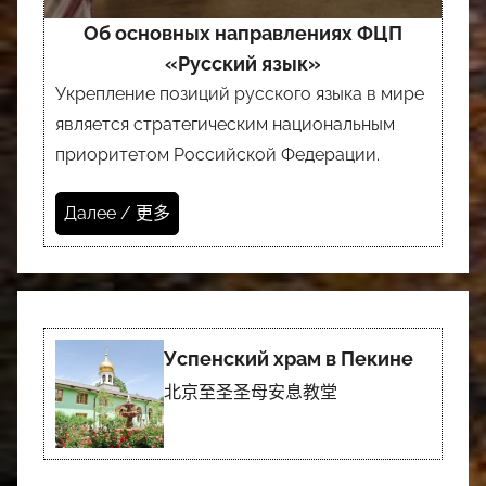
Об основных направлениях ФЦП
«Русский язык»
Укрепление позиций русского языка в мире
является стратегическим национальным
приоритетом Российской Федерации.
Далее / 更多
Успенский храм в Пекине
北京至圣圣母安息教堂