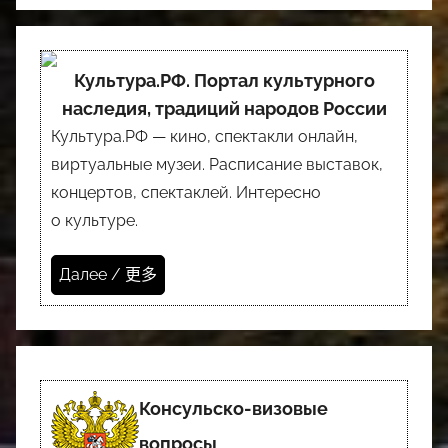
Культура.РФ. Портал культурного
наследия, традиций народов России
Культура.РФ — кино, спектакли онлайн,
виртуальные музеи. Расписание выставок,
концертов, спектаклей. Интересно
о культуре.
Далее / 更多
Консульско-визовые
вопросы