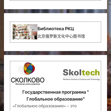
Библиотека РКЦ
北京俄罗斯文化中心图书馆
Государственная программа ”
Глобальное образование”
«Глобальное образование» – это