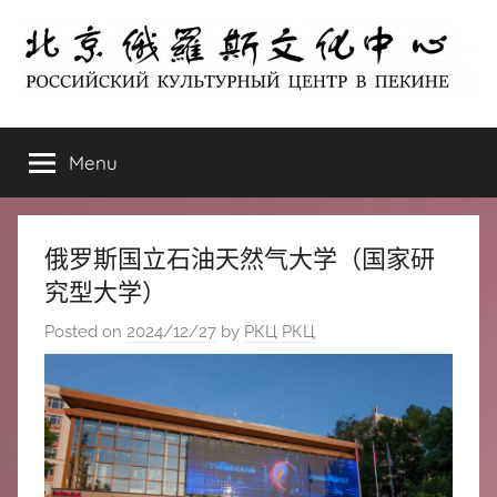
Skip
to
content
北
РОССИЙСКИЙ
КУЛЬТУРНЫЙ
Menu
京
ЦЕНТР
В
ПЕКИНЕ
俄
俄罗斯国立石油天然气大学（国家研
罗
究型大学）
Posted on
2024/12/27
by
РКЦ РКЦ
斯
文
化