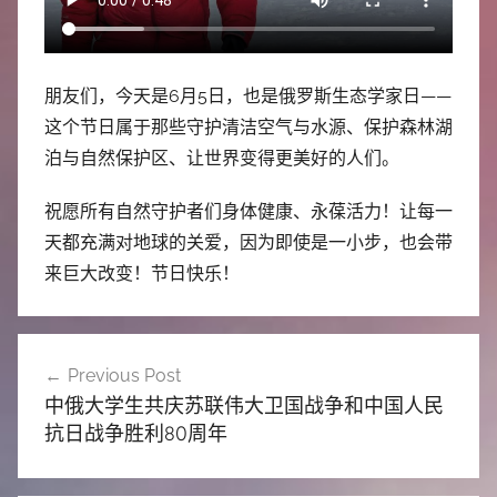
中
心
朋友们，今天是6月5日，也是俄罗斯生态学家日——
这个节日属于那些守护清洁空气与水源、保护森林湖
泊与自然保护区、让世界变得更美好的人们。
祝愿所有自然守护者们身体健康、永葆活力！让每一
天都充满对地球的关爱，因为即使是一小步，也会带
来巨大改变！节日快乐！
文
Previous Post
章
中俄大学生共庆苏联伟大卫国战争和中国人民
导
抗日战争胜利80周年
航