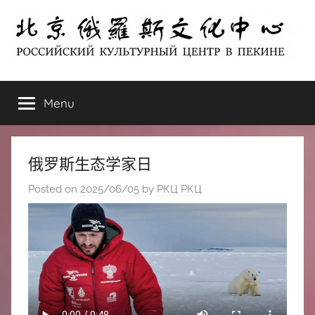
Skip
to
content
北
РОССИЙСКИЙ
КУЛЬТУРНЫЙ
Menu
京
ЦЕНТР
В
ПЕКИНЕ
俄
俄罗斯生态学家日
罗
Posted on
2025/06/05
by
РКЦ РКЦ
斯
文
化