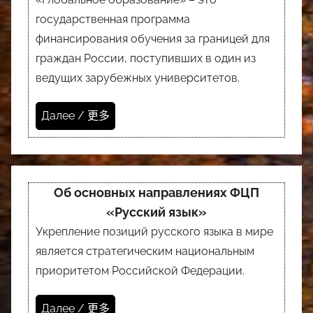
государственная программа
финансирования обучения за границей для
граждан России, поступивших в один из
ведущих зарубежных университетов.
Далее / 更多
Об основных направлениях ФЦП
«Русский язык»
Укрепление позиций русского языка в мире
является стратегическим национальным
приоритетом Российской Федерации.
Далее / 更多