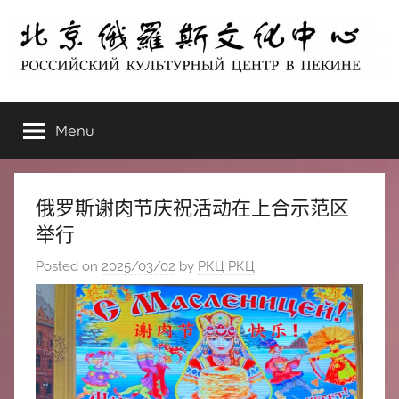
Skip
to
content
北
РОССИЙСКИЙ
КУЛЬТУРНЫЙ
Menu
京
ЦЕНТР
В
ПЕКИНЕ
俄
俄罗斯谢肉节庆祝活动在上合示范区
罗
举行
Posted on
2025/03/02
by
РКЦ РКЦ
斯
文
化