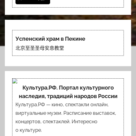
Успенский храм в Пекине
北京至圣圣母安息教堂
Культура.РФ. Портал культурного
наследия, традиций народов России
Культура.РФ — кино, спектакли онлайн,
виртуальные музеи. Расписание выставок,
концертов, спектаклей. Интересно
о культуре.