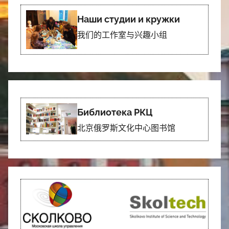
Наши студии и кружки
我们的工作室与兴趣小组
Библиотека РКЦ
北京俄罗斯文化中心图书馆