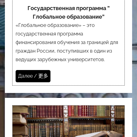
Государственная программа ”
Глобальное образование”
«Глобальное образование» – это
государственная программа
финансирования обучения за границей для
граждан России, поступивших в один из
ведущих зарубежных университетов.
Далее / 更多