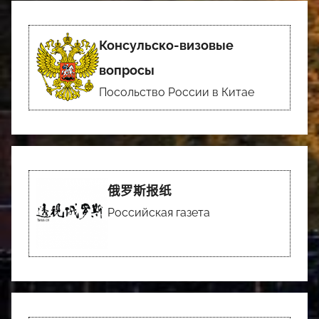
Консульско-визовые
вопросы
Посольство России в Китае
俄罗斯报纸
Российская газета