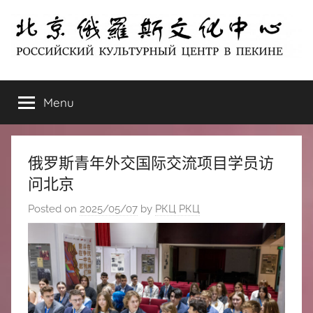
Skip
to
content
北
РОССИЙСКИЙ
КУЛЬТУРНЫЙ
Menu
京
ЦЕНТР
В
ПЕКИНЕ
俄
俄罗斯青年外交国际交流项目学员访
罗
问北京
Posted on
2025/05/07
by
РКЦ РКЦ
斯
文
化