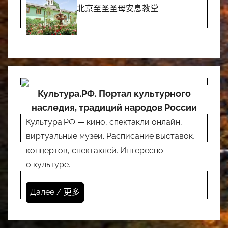
北京至圣圣母安息教堂
Культура.РФ. Портал культурного
наследия, традиций народов России
Культура.РФ — кино, спектакли онлайн,
виртуальные музеи. Расписание выставок,
концертов, спектаклей. Интересно
о культуре.
Далее / 更多