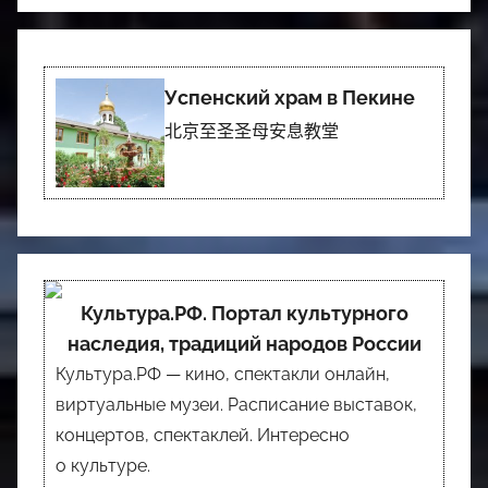
Успенский храм в Пекине
北京至圣圣母安息教堂
Культура.РФ. Портал культурного
наследия, традиций народов России
Культура.РФ — кино, спектакли онлайн,
виртуальные музеи. Расписание выставок,
концертов, спектаклей. Интересно
о культуре.