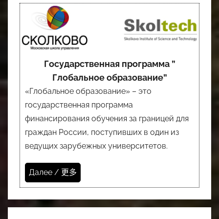
Государственная программа ”
Глобальное образование”
«Глобальное образование» – это
государственная программа
финансирования обучения за границей для
граждан России, поступивших в один из
ведущих зарубежных университетов.
Далее / 更多