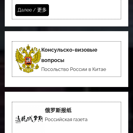
Далее / 更多
Консульско-визовые
вопросы
Посольство России в Китае
俄罗斯报纸
Российская газета