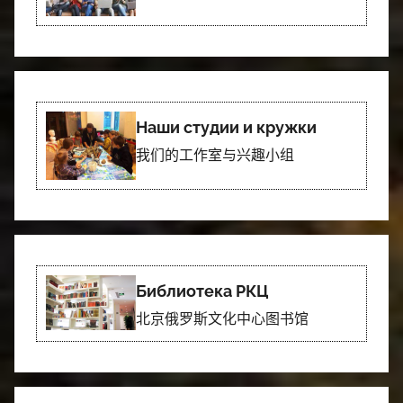
Наши студии и кружки
我们的工作室与兴趣小组
Библиотека РКЦ
北京俄罗斯文化中心图书馆