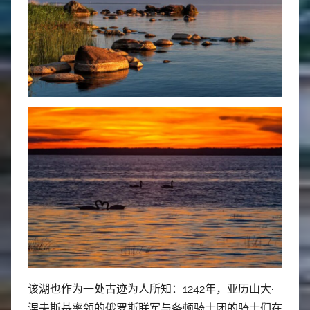
该湖也作为一处古迹为人所知：1242年，亚历山大·
涅夫斯基率领的俄罗斯联军与条顿骑士团的骑士们在