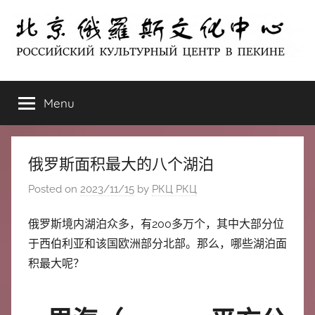
Skip
to
content
北
РОССИЙСКИЙ
КУЛЬТУРНЫЙ
Menu
京
ЦЕНТР
В
ПЕКИНЕ
俄
俄罗斯面积最大的八个湖泊
罗
Posted on
2023/11/15
by
РКЦ РКЦ
斯
俄罗斯境内湖泊众多，有200多万个，其中大部分位
于西伯利亚和该国欧洲部分北部。那么，哪些湖泊面
文
积最大呢？
化