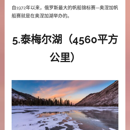
自1972年以来，俄罗斯最大的帆船锦标赛—奥涅加帆
船赛就是在奥涅加湖举办的。
5.泰梅尔湖（4560平方
公里）