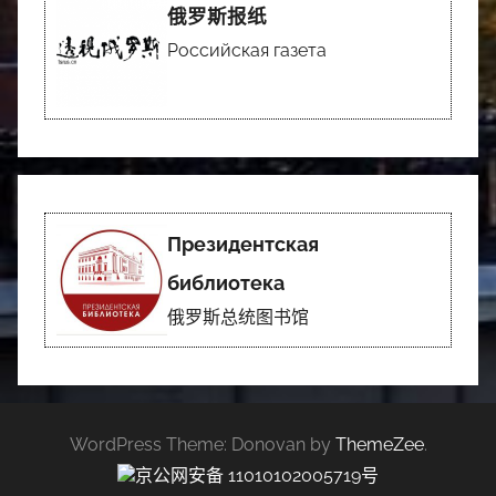
俄罗斯报纸
Российская газета
Президентская
библиотека
俄罗斯总统图书馆
WordPress Theme: Donovan by
ThemeZee
.
京公网安备 11010102005719号