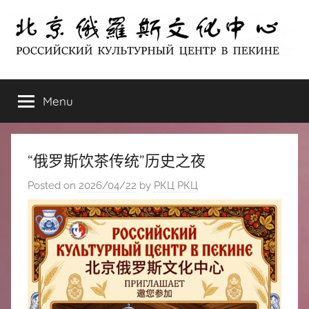
Skip
to
content
北
РОССИЙСКИЙ
КУЛЬТУРНЫЙ
Menu
京
ЦЕНТР
В
ПЕКИНЕ
俄
“俄罗斯饮茶传统”历史之夜
罗
Posted on
2026/04/22
by
РКЦ РКЦ
斯
文
化