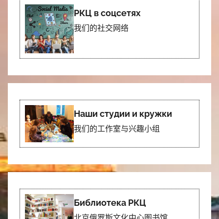
РКЦ в соцсетях
我们的社交网络
Наши студии и кружки
我们的工作室与兴趣小组
Библиотека РКЦ
北京俄罗斯文化中心图书馆