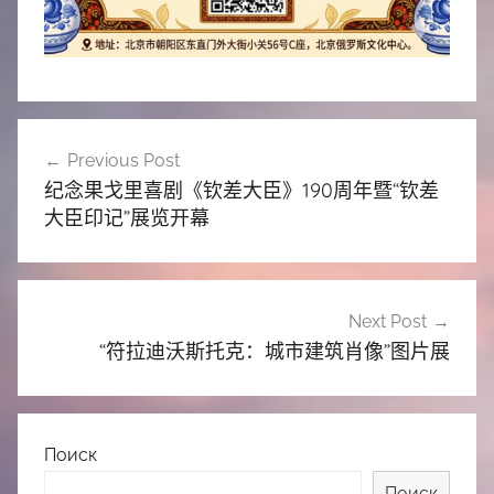
文
Previous Post
章
纪念果戈里喜剧《钦差大臣》190周年暨“钦差
导
大臣印记”展览开幕
航
Next Post
“符拉迪沃斯托克：城市建筑肖像”图片展
Поиск
Поиск