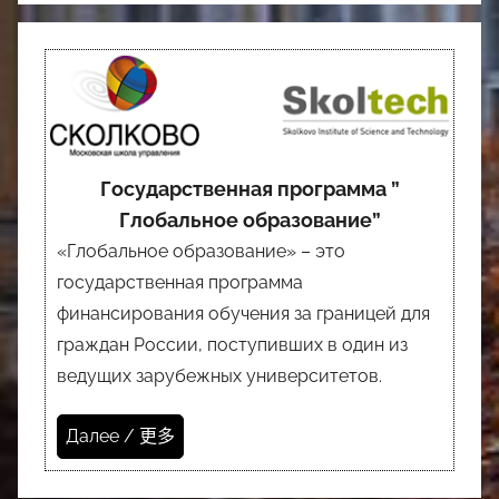
Государственная программа ”
Глобальное образование”
«Глобальное образование» – это
государственная программа
финансирования обучения за границей для
граждан России, поступивших в один из
ведущих зарубежных университетов.
Далее / 更多