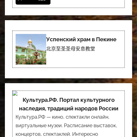
Успенский храм в Пекине
北京至圣圣母安息教堂
Культура.РФ. Портал культурного
наследия, традиций народов России
Культура.РФ — кино, спектакли онлайн,
виртуальные музеи. Расписание выставок,
концертов, спектаклей. Интересно