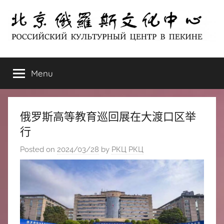
Skip
to
content
北
РОССИЙСКИЙ
КУЛЬТУРНЫЙ
Menu
京
ЦЕНТР
В
ПЕКИНЕ
俄
俄罗斯高等教育巡回展在大渡口区举
罗
行
Posted on
2024/03/28
by
РКЦ РКЦ
斯
文
化