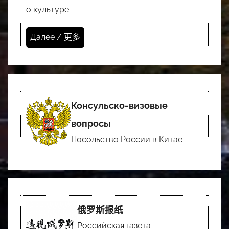
о культуре.
Далее / 更多
Консульско-визовые
вопросы
Посольство России в Китае
俄罗斯报纸
Российская газета