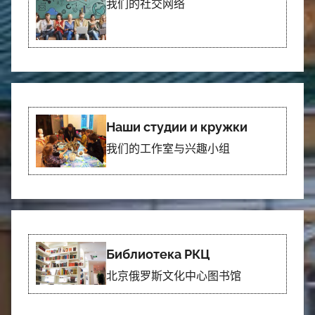
我们的社交网络
Наши студии и кружки
我们的工作室与兴趣小组
Библиотека РКЦ
北京俄罗斯文化中心图书馆