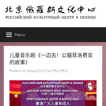
Skip
to
content
北
РОССИЙСКИЙ
КУЛЬТУРНЫЙ
Menu
京
ЦЕНТР
В
ПЕКИНЕ
俄
儿童音乐剧《一边去！公猫菲洛费亚
罗
的故事》
Posted on
2024/03/27
by
РКЦ РКЦ
斯
文
化